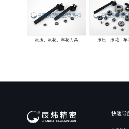
滚压、滚花、车花刀具
滚压、滚花、车
快速导