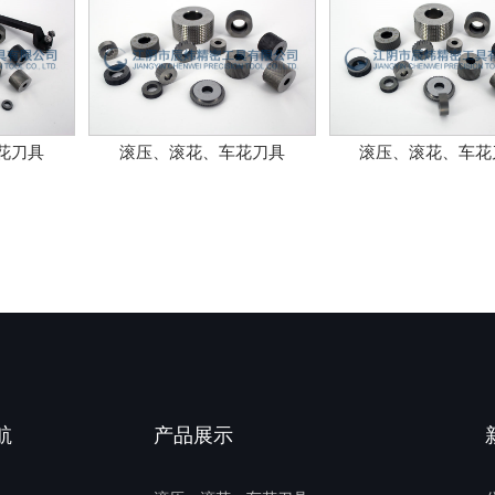
花刀具
滚压、滚花、车花刀具
滚压、滚花、车花
航
产品展示